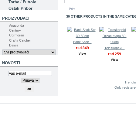
Torbe / Futrole
Ostali Pribor
Print
30 OTHER PRODUCTS IN THE SAME CATE
PROIZVOĐAČI
Anaconda
Century
Cormoran
Crafty Catcher
Bank Stick...
Daiwa
rsd 849
Teleskopski...
View
rsd 259
View
NOVOSTI
KOMENTARI (0)
Trenut
Only register