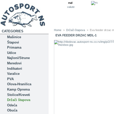
rsd
valute
Home
>
Držači štapova
>
Eva feeder drzac m
CATEGORIES
EVA FEEDER DRZAC MDL-1
Mašinice
Štapovi
Primama
Udice
Najloni/Strune
Meredovi
Indikatori
Varalice
PVA
Olova-Hranilica
Kamp Oprema
Stolice/Kreveti
Držači štapova
Odeća
Obuća