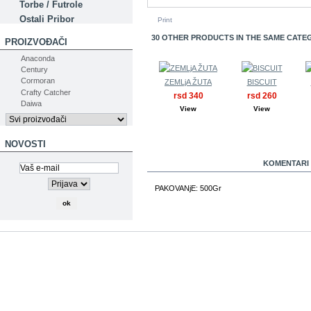
Torbe / Futrole
Ostali Pribor
Print
30 OTHER PRODUCTS IN THE SAME CATE
PROIZVOĐAČI
Anaconda
Century
Cormoran
ZEMLjA ŽUTA
BISCUIT
Crafty Catcher
rsd 340
rsd 260
Daiwa
View
View
NOVOSTI
MORE INFO
KOMENTARI 
PAKOVANjE: 500Gr