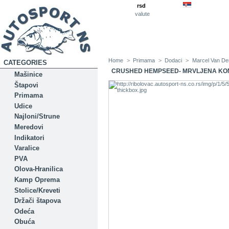
rsd
valute
Home
>
Primama
>
Dodaci
>
Marcel Van De
CATEGORIES
CRUSHED HEMPSEED- MRVLJENA KO
Mašinice
Štapovi
Primama
Udice
Najloni/Strune
Meredovi
Indikatori
Varalice
PVA
Olova-Hranilica
Kamp Oprema
Stolice/Kreveti
Držači štapova
Odeća
Obuća