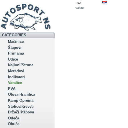
rsd
valute
CATEGORIES
Mašinice
Štapovi
Primama
Udice
Najloni/Strune
Meredovi
Indikatori
Varalice
PVA
Olova-Hranilica
Kamp Oprema
Stolice/Kreveti
Držači štapova
Odeća
Obuća